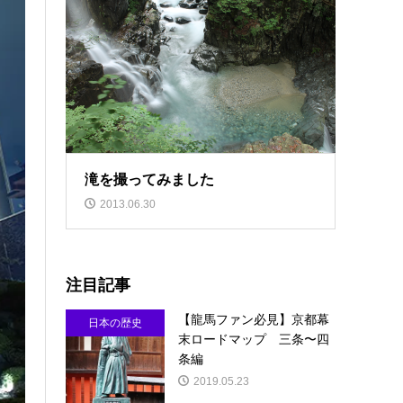
滝を撮ってみました
2013.06.30
注目記事
【龍馬ファン必見】京都幕
日本の歴史
末ロードマップ 三条〜四
条編
2019.05.23