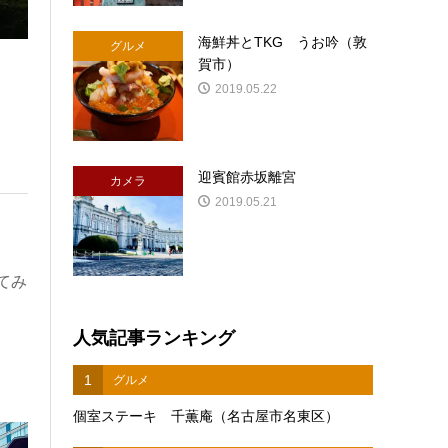
海鮮丼とTKG うお吟（敦
グルメ
賀市）
2019.05.22
迎賓館赤坂離宮
カメラ
2019.05.21
てみ
人気記事ランキング
1
グルメ
個室ステーキ 千薫庵（名古屋市名東区）