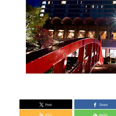
Post
Share
RSS
feedly