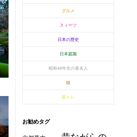
グルメ
スィーツ
日本の歴史
日本庭園
昭和48年生の著名人
猫
筋トレ
お勧めタグ
昔ながらの