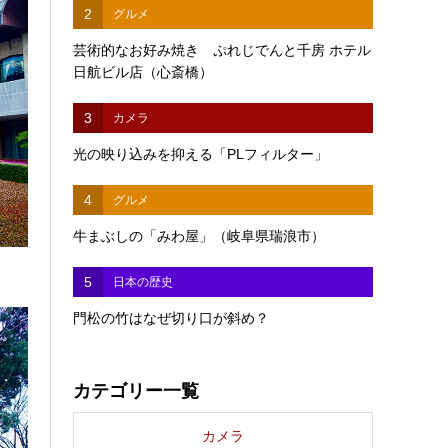
2
グルメ
芸術的なお好み焼き ぷれじでんと千房 ホテル
日航ビル店（心斎橋）
3
カメラ
光の映り込みを抑える「PLフィルター」
4
グルメ
牛まぶしの「みわ屋」（岐阜県瑞浪市）
5
日本の歴史
門松の竹はなぜ切り口が斜め？
カテゴリー一覧
カメラ