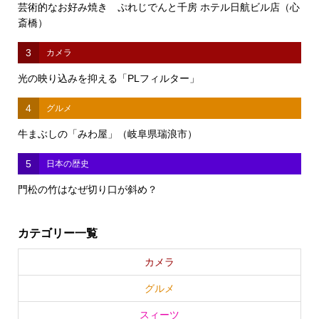
芸術的なお好み焼き ぷれじでんと千房 ホテル日航ビル店（心
斎橋）
3
カメラ
光の映り込みを抑える「PLフィルター」
4
グルメ
牛まぶしの「みわ屋」（岐阜県瑞浪市）
5
日本の歴史
門松の竹はなぜ切り口が斜め？
カテゴリー一覧
カメラ
グルメ
スィーツ