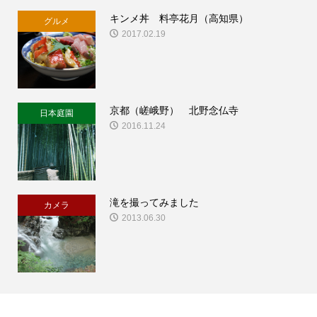
キンメ丼 料亭花月（高知県）
グルメ
2017.02.19
京都（嵯峨野） 北野念仏寺
日本庭園
2016.11.24
滝を撮ってみました
カメラ
2013.06.30