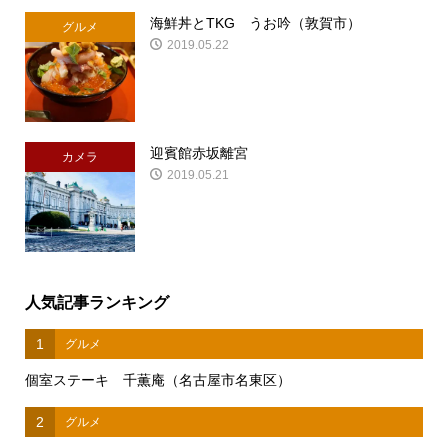
海鮮丼とTKG うお吟（敦賀市）
グルメ
2019.05.22
迎賓館赤坂離宮
カメラ
2019.05.21
人気記事ランキング
1
グルメ
個室ステーキ 千薫庵（名古屋市名東区）
2
グルメ