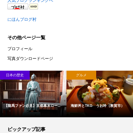
人気ブログランキングへ
にほんブログ村
その他ページ一覧
プロフィール
写真ダウンロードページ
日本の歴史
グルメ
【龍馬ファン必見】京都幕末ロー...
海鮮丼とTKG うお吟（敦賀市）
ピックアップ記事