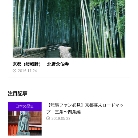
京都（嵯峨野） 北野念仏寺
2016.11.24
注目記事
【龍馬ファン必見】京都幕末ロードマッ
日本の歴史
プ 三条〜四条編
2019.05.23