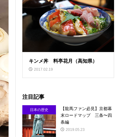
キンメ丼 料亭花月（高知県）
2017.02.19
注目記事
【龍馬ファン必見】京都幕
日本の歴史
末ロードマップ 三条〜四
条編
2019.05.23