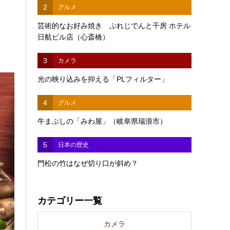
2
グルメ
芸術的なお好み焼き ぷれじでんと千房 ホテル
日航ビル店（心斎橋）
3
カメラ
光の映り込みを抑える「PLフィルター」
4
グルメ
牛まぶしの「みわ屋」（岐阜県瑞浪市）
5
日本の歴史
門松の竹はなぜ切り口が斜め？
カテゴリー一覧
カメラ