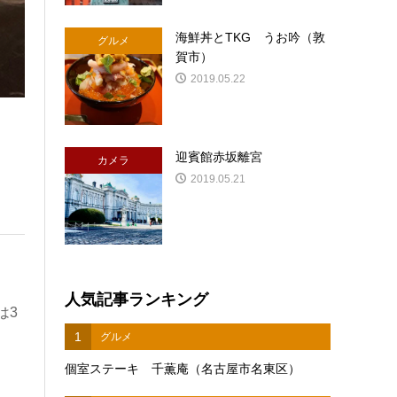
海鮮丼とTKG うお吟（敦
グルメ
賀市）
2019.05.22
迎賓館赤坂離宮
カメラ
2019.05.21
人気記事ランキング
は3
1
グルメ
個室ステーキ 千薫庵（名古屋市名東区）