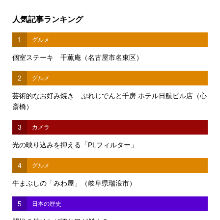
人気記事ランキング
1
グルメ
個室ステーキ 千薫庵（名古屋市名東区）
2
グルメ
芸術的なお好み焼き ぷれじでんと千房 ホテル日航ビル店（心
斎橋）
3
カメラ
光の映り込みを抑える「PLフィルター」
4
グルメ
牛まぶしの「みわ屋」（岐阜県瑞浪市）
5
日本の歴史