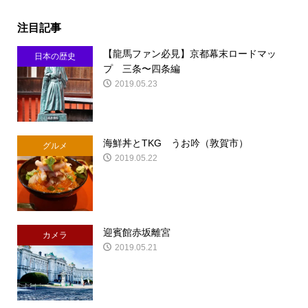
注目記事
【龍馬ファン必見】京都幕末ロードマッ
日本の歴史
プ 三条〜四条編
2019.05.23
海鮮丼とTKG うお吟（敦賀市）
グルメ
2019.05.22
迎賓館赤坂離宮
カメラ
2019.05.21