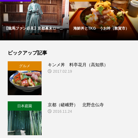
【龍馬ファン必見】京都幕末ロー...
海鮮丼とTKG うお吟（敦賀市）
ピックアップ記事
キンメ丼 料亭花月（高知県）
グルメ
2017.02.19
京都（嵯峨野） 北野念仏寺
日本庭園
2016.11.24