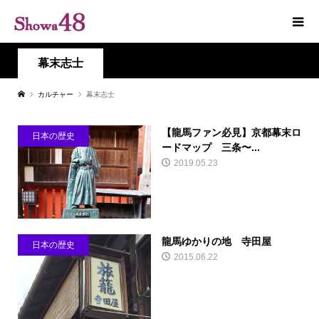
幕末志士
カルチャー
幕末志士
【龍馬ファン必見】京都幕末ロ
日本の歴史
ードマップ 三条〜...
2019.05.23
龍馬ゆかりの地 寺田屋
日本の歴史
2015.06.22